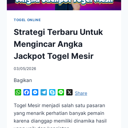
TOGEL ONLINE
Strategi Terbaru Untuk
Mengincar Angka
Jackpot Togel Mesir
03/05/2026
Bagikan
WhatsApp
Facebook
Messenger
Telegram
Skype
Line
X
Share
Togel Mesir menjadi salah satu pasaran
yang menarik perhatian banyak pemain
karena dianggap memiliki dinamika hasil