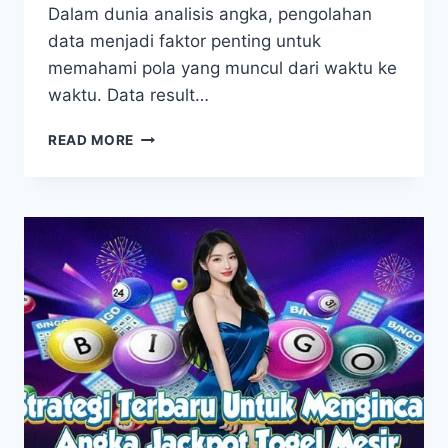
Dalam dunia analisis angka, pengolahan
data menjadi faktor penting untuk
memahami pola yang muncul dari waktu ke
waktu. Data result…
TEKNIK
READ MORE
MENGOLAH
DATA
RESULT
TOGEL
SWEDIA
SECARA
SISTEMATIS