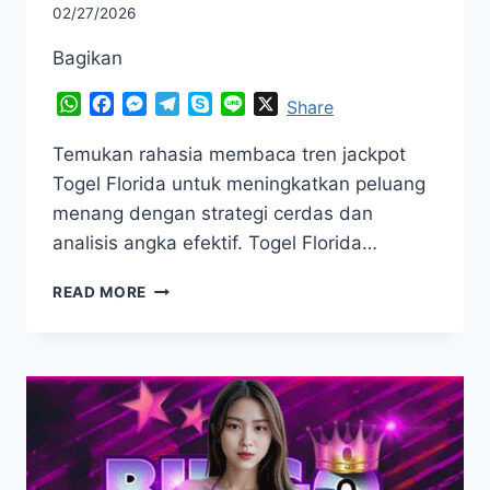
02/27/2026
Bagikan
WhatsApp
Facebook
Messenger
Telegram
Skype
Line
X
Share
Temukan rahasia membaca tren jackpot
Togel Florida untuk meningkatkan peluang
menang dengan strategi cerdas dan
analisis angka efektif. Togel Florida…
RAHASIA
READ MORE
MEMBACA
TREN
JACKPOT
DI
TOGEL
FLORIDA