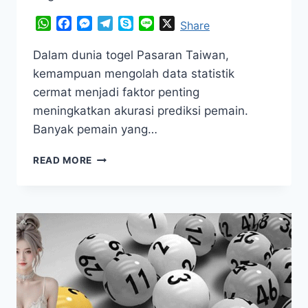
WhatsApp
Facebook
Messenger
Telegram
Skype
Line
X
Share
Dalam dunia togel Pasaran Taiwan,
kemampuan mengolah data statistik
cermat menjadi faktor penting
meningkatkan akurasi prediksi pemain.
Banyak pemain yang…
STRATEGI
READ MORE
CERDAS
MENGOLAH
DATA
STATISTIK
TOGEL
TAIWAN
AGAR
PREDIKSI
TEPAT