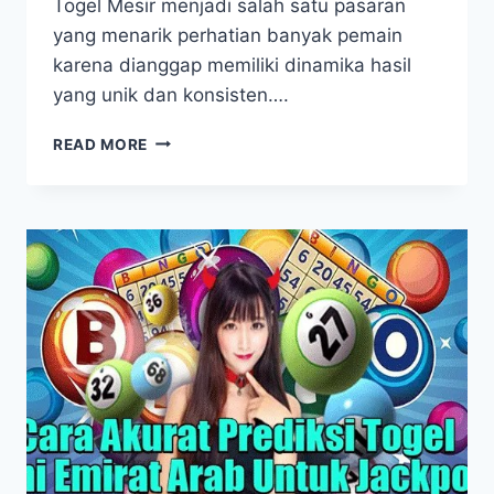
Togel Mesir menjadi salah satu pasaran
yang menarik perhatian banyak pemain
karena dianggap memiliki dinamika hasil
yang unik dan konsisten….
STRATEGI
READ MORE
TERBARU
UNTUK
MENGINCAR
ANGKA
JACKPOT
TOGEL
MESIR