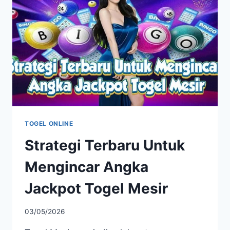
SISTEMATIS
TOGEL ONLINE
Strategi Terbaru Untuk
Mengincar Angka
Jackpot Togel Mesir
03/05/2026