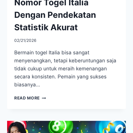
Nomor Togel Italia
Dengan Pendekatan
Statistik Akurat
02/21/2026
Bermain togel Italia bisa sangat
menyenangkan, tetapi keberuntungan saja
tidak cukup untuk meraih kemenangan
secara konsisten. Pemain yang sukses
biasanya…
CARA
READ MORE
CERDAS
PREDIKSI
NOMOR
TOGEL
ITALIA