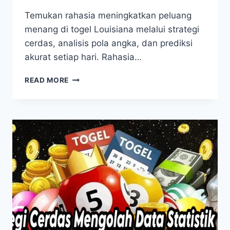
Temukan rahasia meningkatkan peluang
menang di togel Louisiana melalui strategi
cerdas, analisis pola angka, dan prediksi
akurat setiap hari. Rahasia…
RAHASIA
READ MORE
MENINGKATKAN
PELUANG
MENANG
DI
TOGEL
LOUISIANA