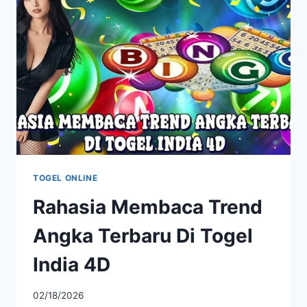
DENGAN
PENDEKATAN
STATISTIK
AKURAT
TOGEL ONLINE
Rahasia Membaca Trend
Angka Terbaru Di Togel
India 4D
02/18/2026