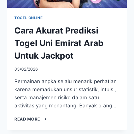
TOGEL ONLINE
Cara Akurat Prediksi
Togel Uni Emirat Arab
Untuk Jackpot
03/02/2026
Permainan angka selalu menarik perhatian
karena memadukan unsur statistik, intuisi,
serta manajemen risiko dalam satu
aktivitas yang menantang. Banyak orang…
CARA
READ MORE
AKURAT
PREDIKSI