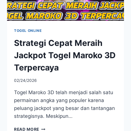
TOGEL ONLINE
Strategi Cepat Meraih
Jackpot Togel Maroko 3D
Terpercaya
02/24/2026
Togel Maroko 3D telah menjadi salah satu
permainan angka yang populer karena
peluang jackpot yang besar dan tantangan
strategisnya. Meskipun…
STRATEGI
READ MORE