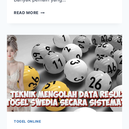
STRATEGI
READ MORE
CERDAS
MENGOLAH
DATA
STATISTIK
TOGEL
TAIWAN
AGAR
PREDIKSI
TEPAT
TOGEL ONLINE