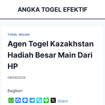
Skip
ANGKA TOGEL EFEKTIF
to
content
TOGEL ONLINE
Agen Togel Kazakhstan
Hadiah Besar Main Dari
HP
09/09/2025
Bagikan
W
F
M
T
S
L
X
Share