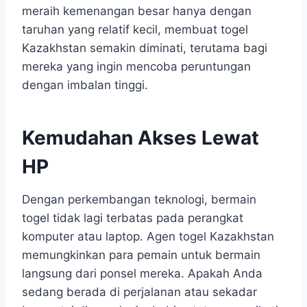
meraih kemenangan besar hanya dengan
taruhan yang relatif kecil, membuat togel
Kazakhstan semakin diminati, terutama bagi
mereka yang ingin mencoba peruntungan
dengan imbalan tinggi.
Kemudahan Akses Lewat
HP
Dengan perkembangan teknologi, bermain
togel tidak lagi terbatas pada perangkat
komputer atau laptop. Agen togel Kazakhstan
memungkinkan para pemain untuk bermain
langsung dari ponsel mereka. Apakah Anda
sedang berada di perjalanan atau sekadar