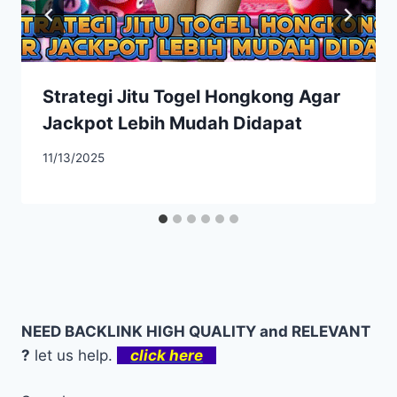
Strategi Jitu Togel Hongkong Agar
Jackpot Lebih Mudah Didapat
11/13/2025
NEED BACKLINK HIGH QUALITY and RELEVANT
?
let us help.
click here