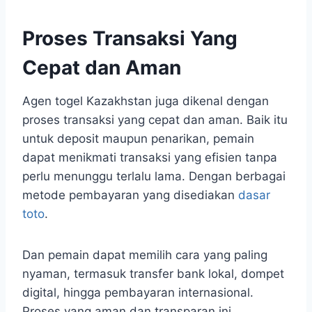
Proses Transaksi Yang
Cepat dan Aman
Agen togel Kazakhstan juga dikenal dengan
proses transaksi yang cepat dan aman. Baik itu
untuk deposit maupun penarikan, pemain
dapat menikmati transaksi yang efisien tanpa
perlu menunggu terlalu lama. Dengan berbagai
metode pembayaran yang disediakan
dasar
toto
.
Dan pemain dapat memilih cara yang paling
nyaman, termasuk transfer bank lokal, dompet
digital, hingga pembayaran internasional.
Proses yang aman dan transparan ini