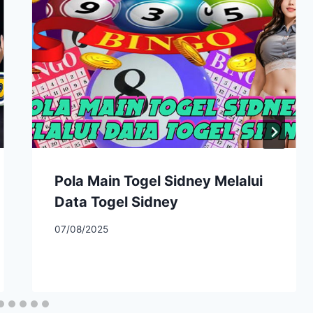
Pola Main Togel Sidney Melalui
Data Togel Sidney
07/08/2025