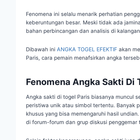
Fenomena ini selalu menarik perhatian pen
keberuntungan besar. Meski tidak ada jamin
bahan perbincangan dan analisis di kalangan
Dibawah ini
ANGKA TOGEL EFEKTIF
akan mem
Paris, cara pemain menafsirkan angka tersebu
Fenomena Angka Sakti Di T
Angka sakti di togel Paris biasanya muncul s
peristiwa unik atau simbol tertentu. Banyak 
khusus yang bisa memengaruhi hasil undian. 
di forum-forum dan grup diskusi penggemar t