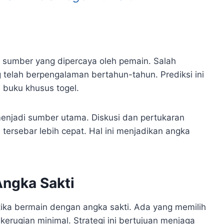
k sumber yang dipercaya oleh pemain. Salah
g telah berpengalaman bertahun-tahun. Prediksi ini
u buku khusus togel.
menjadi sumber utama. Diskusi dan pertukaran
tersebar lebih cepat. Hal ini menjadikan angka
Angka Sakti
tika bermain dengan angka sakti. Ada yang memilih
kerugian minimal. Strategi ini bertujuan menjaga