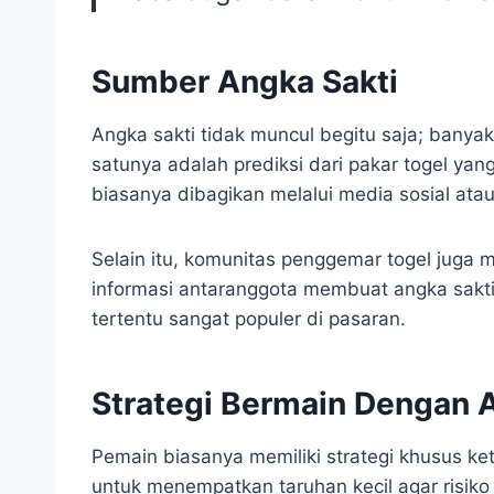
Sumber Angka Sakti
Angka sakti tidak muncul begitu saja; banya
satunya adalah prediksi dari pakar togel yan
biasanya dibagikan melalui media sosial ata
Selain itu, komunitas penggemar togel juga 
informasi antaranggota membuat angka sakti 
tertentu sangat populer di pasaran.
Strategi Bermain Dengan 
Pemain biasanya memiliki strategi khusus ke
untuk menempatkan taruhan kecil agar risiko 