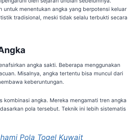
dipengaruhi oleh sejarah undian sebelumnya.
n untuk menentukan angka yang berpotensi keluar
stik tradisional, meski tidak selalu terbukti secara
 Angka
menafsirkan angka sakti. Beberapa menggunakan
acuan. Misalnya, angka tertentu bisa muncul dari
p membawa keberuntungan.
sis kombinasi angka. Mereka mengamati tren angka
asarkan pola tersebut. Teknik ini lebih sistematis
hami Pola Togel Kuwait