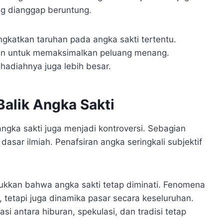
ng dianggap beruntung.
gkatkan taruhan pada angka sakti tertentu.
an untuk memaksimalkan peluang menang.
 hadiahnya juga lebih besar.
 Balik Angka Sakti
ka sakti juga menjadi kontroversi. Sebagian
sar ilmiah. Penafsiran angka seringkali subjektif
jukkan bahwa angka sakti tetap diminati. Fenomena
 tetapi juga dinamika pasar secara keseluruhan.
i antara hiburan, spekulasi, dan tradisi tetap