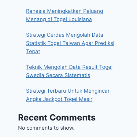
Rahasia Meningkatkan Peluang
Menang di Togel Louisiana
Strategi Cerdas Mengolah Data
Statistik Togel Taiwan Agar Prediksi
Tepat
Teknik Mengolah Data Result Togel
Swedia Secara Sistematis
Strategi Terbaru Untuk Mengincar
Angka Jackpot Togel Mesir
Recent Comments
No comments to show.