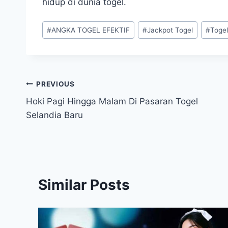
hidup di dunia togel.
Post
#
ANGKA TOGEL EFEKTIF
#
Jackpot Togel
#
Togel
Tags:
Post
PREVIOUS
Hoki Pagi Hingga Malam Di Pasaran Togel
navigation
Selandia Baru
Similar Posts