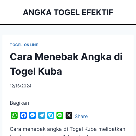
Skip
ANGKA TOGEL EFEKTIF
to
content
TOGEL ONLINE
Cara Menebak Angka di
Togel Kuba
12/16/2024
Bagikan
W
F
M
T
S
L
X
Share
h
a
e
e
k
i
a
c
s
l
y
n
Cara menebak angka di Togel Kuba melibatkan
t
e
s
e
p
e