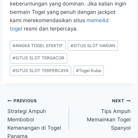
keberuntungan yang dominan. Jika kalian ingin
bermain Togel yang penuh dengan jackpot
kami merekomendasikan situs
meme4d
togel
resmi dan terpercaya.
Post
#
ANGKA TOGEL EFEKTIF
#
SITUS SLOT HARIAN
Tags:
#
SITUS SLOT TERGACOR
#
SITUS SLOT TERPERCAYA
#
Togel Kuba
Post
PREVIOUS
NEXT
Strategi Ampuh
Tips Ampuh
navigation
Membobol
Memainkan Togel
Kemenangan di Togel
Spanyol
Panama