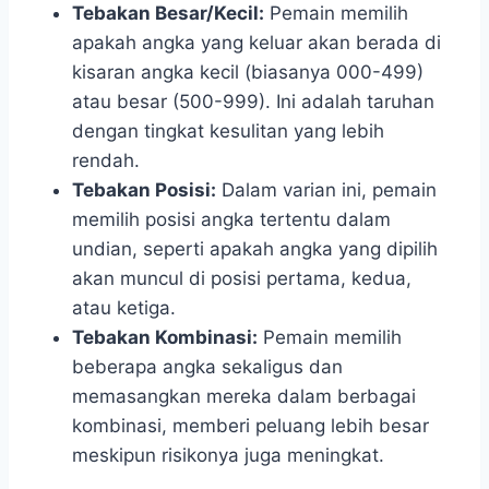
Tebakan Besar/Kecil:
Pemain memilih
apakah angka yang keluar akan berada di
kisaran angka kecil (biasanya 000-499)
atau besar (500-999). Ini adalah taruhan
dengan tingkat kesulitan yang lebih
rendah.
Tebakan Posisi:
Dalam varian ini, pemain
memilih posisi angka tertentu dalam
undian, seperti apakah angka yang dipilih
akan muncul di posisi pertama, kedua,
atau ketiga.
Tebakan Kombinasi:
Pemain memilih
beberapa angka sekaligus dan
memasangkan mereka dalam berbagai
kombinasi, memberi peluang lebih besar
meskipun risikonya juga meningkat.