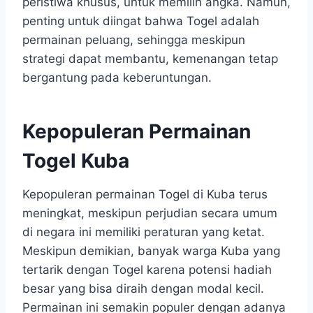
peristiwa khusus, untuk memilih angka. Namun,
penting untuk diingat bahwa Togel adalah
permainan peluang, sehingga meskipun
strategi dapat membantu, kemenangan tetap
bergantung pada keberuntungan.
Kepopuleran Permainan
Togel Kuba
Kepopuleran permainan Togel di Kuba terus
meningkat, meskipun perjudian secara umum
di negara ini memiliki peraturan yang ketat.
Meskipun demikian, banyak warga Kuba yang
tertarik dengan Togel karena potensi hadiah
besar yang bisa diraih dengan modal kecil.
Permainan ini semakin populer dengan adanya