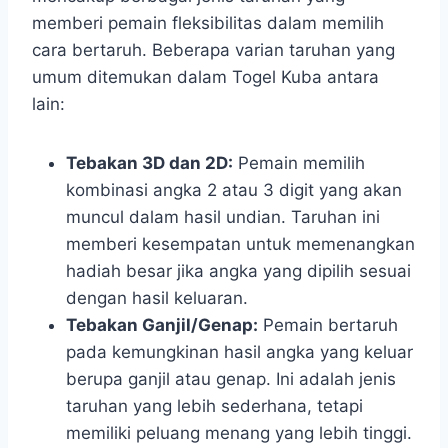
memberi pemain fleksibilitas dalam memilih
cara bertaruh. Beberapa varian taruhan yang
umum ditemukan dalam Togel Kuba antara
lain:
Tebakan 3D dan 2D:
Pemain memilih
kombinasi angka 2 atau 3 digit yang akan
muncul dalam hasil undian. Taruhan ini
memberi kesempatan untuk memenangkan
hadiah besar jika angka yang dipilih sesuai
dengan hasil keluaran.
Tebakan Ganjil/Genap:
Pemain bertaruh
pada kemungkinan hasil angka yang keluar
berupa ganjil atau genap. Ini adalah jenis
taruhan yang lebih sederhana, tetapi
memiliki peluang menang yang lebih tinggi.