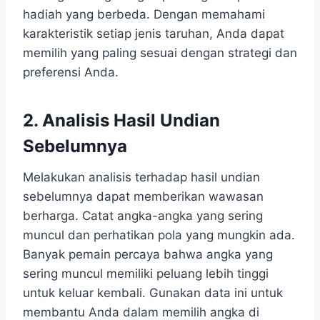
hadiah yang berbeda. Dengan memahami
karakteristik setiap jenis taruhan, Anda dapat
memilih yang paling sesuai dengan strategi dan
preferensi Anda.
2. Analisis Hasil Undian
Sebelumnya
Melakukan analisis terhadap hasil undian
sebelumnya dapat memberikan wawasan
berharga. Catat angka-angka yang sering
muncul dan perhatikan pola yang mungkin ada.
Banyak pemain percaya bahwa angka yang
sering muncul memiliki peluang lebih tinggi
untuk keluar kembali. Gunakan data ini untuk
membantu Anda dalam memilih angka di