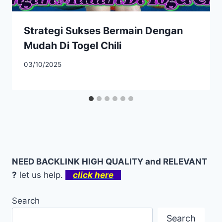
Strategi Sukses Bermain Dengan
Mudah Di Togel Chili
03/10/2025
NEED BACKLINK HIGH QUALITY and RELEVANT
?
let us help.
click here
Search
Search