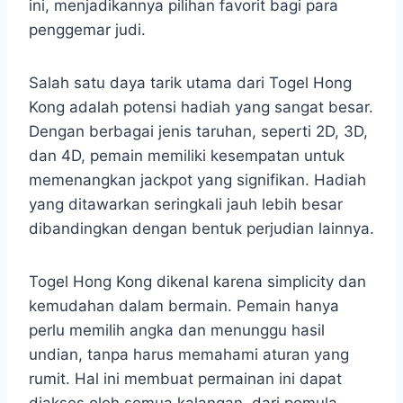
ini, menjadikannya pilihan favorit bagi para
penggemar judi.
Salah satu daya tarik utama dari Togel Hong
Kong adalah potensi hadiah yang sangat besar.
Dengan berbagai jenis taruhan, seperti 2D, 3D,
dan 4D, pemain memiliki kesempatan untuk
memenangkan jackpot yang signifikan. Hadiah
yang ditawarkan seringkali jauh lebih besar
dibandingkan dengan bentuk perjudian lainnya.
Togel Hong Kong dikenal karena simplicity dan
kemudahan dalam bermain. Pemain hanya
perlu memilih angka dan menunggu hasil
undian, tanpa harus memahami aturan yang
rumit. Hal ini membuat permainan ini dapat