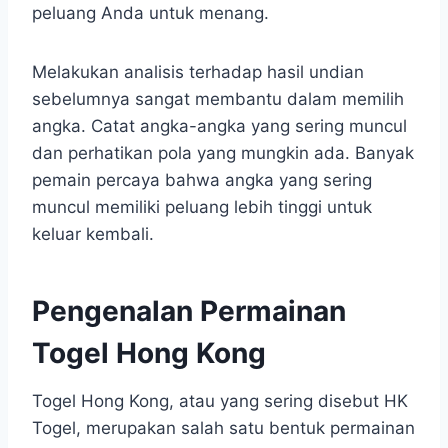
peluang Anda untuk menang.
Melakukan analisis terhadap hasil undian
sebelumnya sangat membantu dalam memilih
angka. Catat angka-angka yang sering muncul
dan perhatikan pola yang mungkin ada. Banyak
pemain percaya bahwa angka yang sering
muncul memiliki peluang lebih tinggi untuk
keluar kembali.
Pengenalan Permainan
Togel Hong Kong
Togel Hong Kong, atau yang sering disebut HK
Togel, merupakan salah satu bentuk permainan