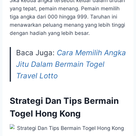
Jika kedua angka tersebut keluar dalam urutan
yang tepat, pemain menang. Pemain memilih
tiga angka dari 000 hingga 999. Taruhan ini
menawarkan peluang menang yang lebih tinggi
dengan hadiah yang lebih besar.
Baca Juga:
Cara Memilih Angka
Jitu Dalam Bermain Togel
Travel Lotto
Strategi Dan Tips Bermain
Togel Hong Kong