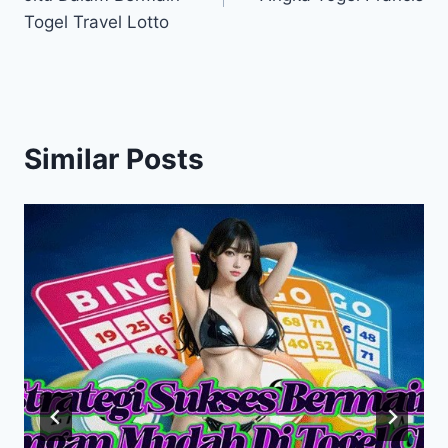
Togel Travel Lotto
Similar Posts