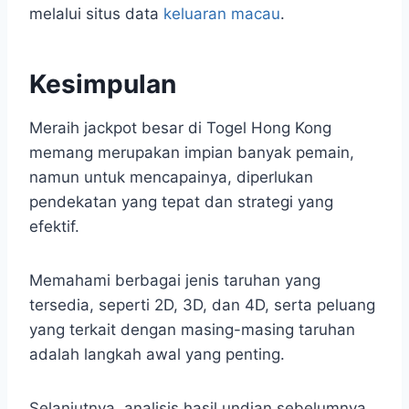
melalui situs data
keluaran macau
.
Kesimpulan
Meraih jackpot besar di Togel Hong Kong
memang merupakan impian banyak pemain,
namun untuk mencapainya, diperlukan
pendekatan yang tepat dan strategi yang
efektif.
Memahami berbagai jenis taruhan yang
tersedia, seperti 2D, 3D, dan 4D, serta peluang
yang terkait dengan masing-masing taruhan
adalah langkah awal yang penting.
Selanjutnya, analisis hasil undian sebelumnya