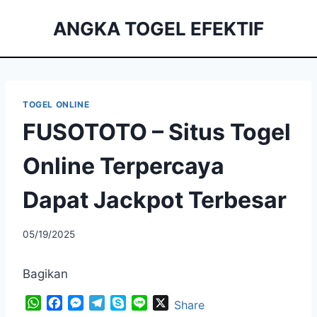
Skip
ANGKA TOGEL EFEKTIF
to
content
TOGEL ONLINE
FUSOTOTO – Situs Togel
Online Terpercaya
Dapat Jackpot Terbesar
05/19/2025
Bagikan
W
F
M
T
S
L
X
Share