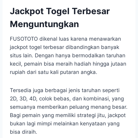
Jackpot Togel Terbesar
Menguntungkan
FUSOTOTO dikenal luas karena menawarkan
jackpot togel terbesar dibandingkan banyak
situs lain. Dengan hanya bermodalkan taruhan
kecil, pemain bisa meraih hadiah hingga jutaan
rupiah dari satu kali putaran angka.
Tersedia juga berbagai jenis taruhan seperti
2D, 3D, 4D, colok bebas, dan kombinasi, yang
semuanya memberikan peluang menang besar.
Bagi pemain yang memiliki strategi jitu, jackpot
bukan lagi mimpi melainkan kenyataan yang
bisa diraih.