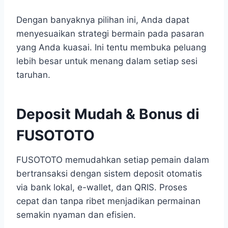
Dengan banyaknya pilihan ini, Anda dapat
menyesuaikan strategi bermain pada pasaran
yang Anda kuasai. Ini tentu membuka peluang
lebih besar untuk menang dalam setiap sesi
taruhan.
Deposit Mudah & Bonus di
FUSOTOTO
FUSOTOTO memudahkan setiap pemain dalam
bertransaksi dengan sistem deposit otomatis
via bank lokal, e-wallet, dan QRIS. Proses
cepat dan tanpa ribet menjadikan permainan
semakin nyaman dan efisien.