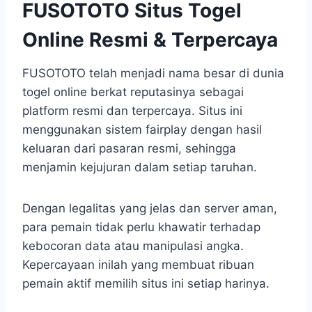
FUSOTOTO Situs Togel
Online Resmi & Terpercaya
FUSOTOTO telah menjadi nama besar di dunia
togel online berkat reputasinya sebagai
platform resmi dan terpercaya. Situs ini
menggunakan sistem fairplay dengan hasil
keluaran dari pasaran resmi, sehingga
menjamin kejujuran dalam setiap taruhan.
Dengan legalitas yang jelas dan server aman,
para pemain tidak perlu khawatir terhadap
kebocoran data atau manipulasi angka.
Kepercayaan inilah yang membuat ribuan
pemain aktif memilih situs ini setiap harinya.