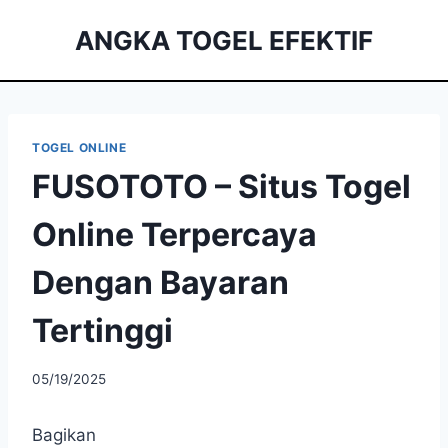
Skip
ANGKA TOGEL EFEKTIF
to
content
TOGEL ONLINE
FUSOTOTO – Situs Togel
Online Terpercaya
Dengan Bayaran
Tertinggi
05/19/2025
Bagikan