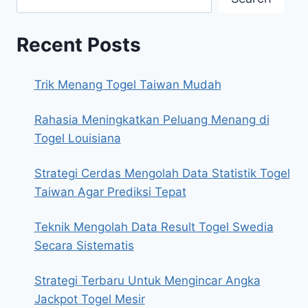
Recent Posts
Trik Menang Togel Taiwan Mudah
Rahasia Meningkatkan Peluang Menang di
Togel Louisiana
Strategi Cerdas Mengolah Data Statistik Togel
Taiwan Agar Prediksi Tepat
Teknik Mengolah Data Result Togel Swedia
Secara Sistematis
Strategi Terbaru Untuk Mengincar Angka
Jackpot Togel Mesir