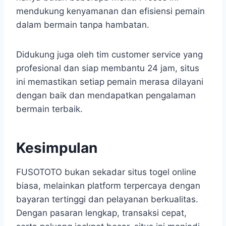
mendukung kenyamanan dan efisiensi pemain
dalam bermain tanpa hambatan.
Didukung juga oleh tim customer service yang
profesional dan siap membantu 24 jam, situs
ini memastikan setiap pemain merasa dilayani
dengan baik dan mendapatkan pengalaman
bermain terbaik.
Kesimpulan
FUSOTOTO bukan sekadar situs togel online
biasa, melainkan platform terpercaya dengan
bayaran tertinggi dan pelayanan berkualitas.
Dengan pasaran lengkap, transaksi cepat,