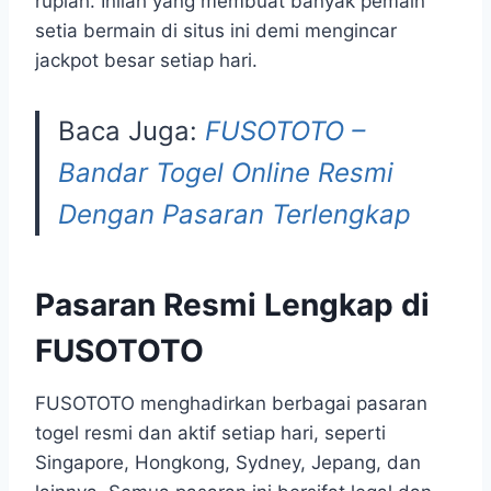
rupiah. Inilah yang membuat banyak pemain
setia bermain di situs ini demi mengincar
jackpot besar setiap hari.
Baca Juga:
FUSOTOTO –
Bandar Togel Online Resmi
Dengan Pasaran Terlengkap
Pasaran Resmi Lengkap di
FUSOTOTO
FUSOTOTO menghadirkan berbagai pasaran
togel resmi dan aktif setiap hari, seperti
Singapore, Hongkong, Sydney, Jepang, dan