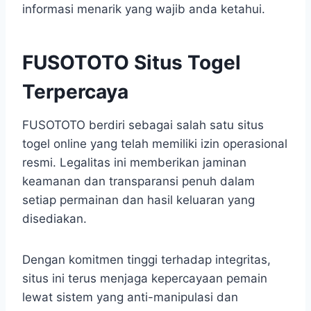
informasi menarik yang wajib anda ketahui.
FUSOTOTO Situs Togel
Terpercaya
FUSOTOTO berdiri sebagai salah satu situs
togel online yang telah memiliki izin operasional
resmi. Legalitas ini memberikan jaminan
keamanan dan transparansi penuh dalam
setiap permainan dan hasil keluaran yang
disediakan.
Dengan komitmen tinggi terhadap integritas,
situs ini terus menjaga kepercayaan pemain
lewat sistem yang anti-manipulasi dan