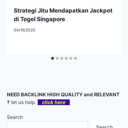
Strategi Jitu Mendapatkan Jackpot
di Togel Singapore
04/16/2025
NEED BACKLINK HIGH QUALITY and RELEVANT
?
let us help.
click here
Search
Search