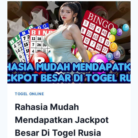
DI
TOGEL
BRAZIL
TOGEL ONLINE
Rahasia Mudah
Mendapatkan Jackpot
Besar Di Togel Rusia