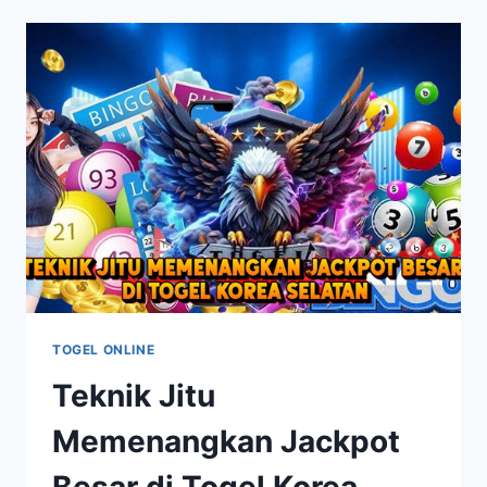
HADIAH
DI
TOGEL
PRANCIS
TOGEL ONLINE
Teknik Jitu
Memenangkan Jackpot
Besar di Togel Korea