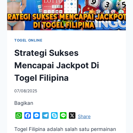
TOGEL ONLINE
Strategi Sukses
Mencapai Jackpot Di
Togel Filipina
07/08/2025
Bagikan
WhatsApp
Facebook
Messenger
Telegram
Skype
Line
X
Share
Togel Filipina adalah salah satu permainan