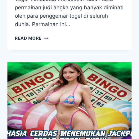
permainan judi angka yang banyak diminati
oleh para penggemar togel di seluruh
dunia. Permainan ini…
CARA
READ MORE
JITU
MENDAPATKAN
MENANG
BESAR
DI
TOGEL
VENEZUELA