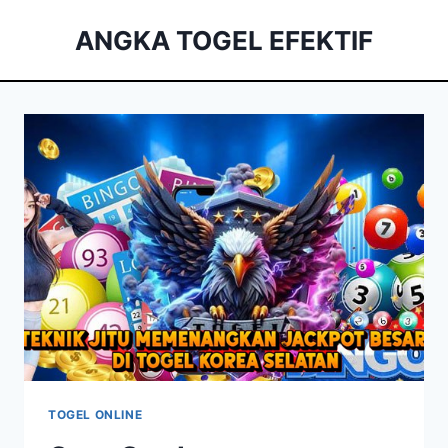
Skip
ANGKA TOGEL EFEKTIF
to
content
TOGEL ONLINE