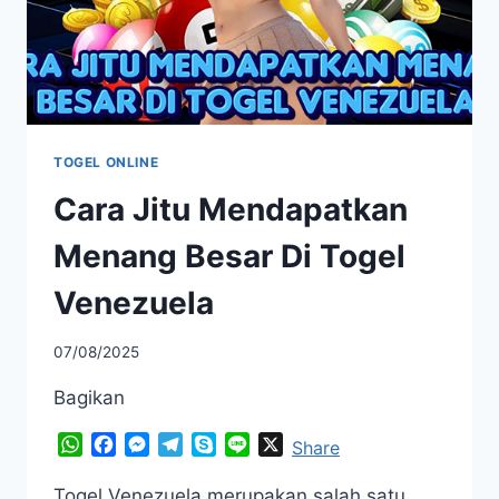
TOGEL ONLINE
Cara Jitu Mendapatkan
Menang Besar Di Togel
Venezuela
07/08/2025
Bagikan
WhatsApp
Facebook
Messenger
Telegram
Skype
Line
X
Share
Togel Venezuela merupakan salah satu