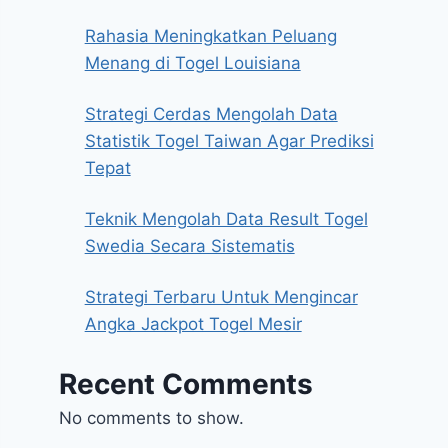
Rahasia Meningkatkan Peluang
Menang di Togel Louisiana
Strategi Cerdas Mengolah Data
Statistik Togel Taiwan Agar Prediksi
Tepat
Teknik Mengolah Data Result Togel
Swedia Secara Sistematis
Strategi Terbaru Untuk Mengincar
Angka Jackpot Togel Mesir
Recent Comments
No comments to show.