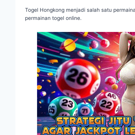
h
a
e
e
k
i
a
c
s
l
y
n
Togel Hongkong menjadi salah satu permaina
t
e
s
e
p
e
permainan togel online.
s
b
e
g
e
A
o
n
r
p
o
g
a
p
k
e
m
r