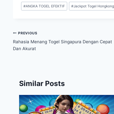
Post
#
ANGKA TOGEL EFEKTIF
#
Jackpot Togel Hongkon
Tags:
Post
PREVIOUS
Rahasia Menang Togel Singapura Dengan Cepat
navigation
Dan Akurat
Similar Posts