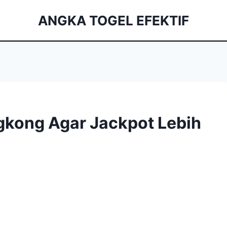
ANGKA TOGEL EFEKTIF
ngkong Agar Jackpot Lebih