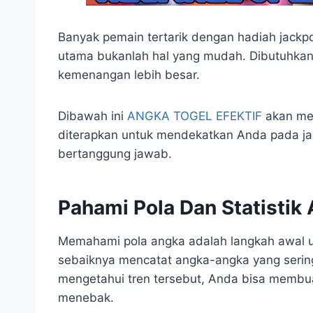
Banyak pemain tertarik dengan hadiah jack
utama bukanlah hal yang mudah. Dibutuhkan s
kemenangan lebih besar.
Dibawah ini
ANGKA TOGEL EFEKTIF
akan mem
diterapkan untuk mendekatkan Anda pada jac
bertanggung jawab.
Pahami Pola Dan Statistik
Memahami pola angka adalah langkah awal 
sebaiknya mencatat angka-angka yang sering
mengetahui tren tersebut, Anda bisa membuat
menebak.