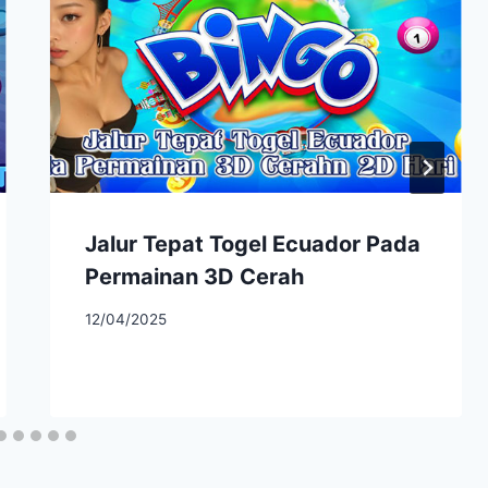
Jalur Tepat Togel Ecuador Pada
Permainan 3D Cerah
12/04/2025