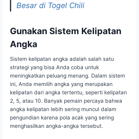
Besar di Togel Chili
Gunakan Sistem Kelipatan
Angka
Sistem kelipatan angka adalah salah satu
strategi yang bisa Anda coba untuk
meningkatkan peluang menang. Dalam sistem
ini, Anda memilih angka yang merupakan
kelipatan dari angka tertentu, seperti kelipatan
2, 5, atau 10. Banyak pemain percaya bahwa
angka kelipatan lebih sering muncul dalam
pengundian karena pola acak yang sering
menghasilkan angka-angka tersebut.