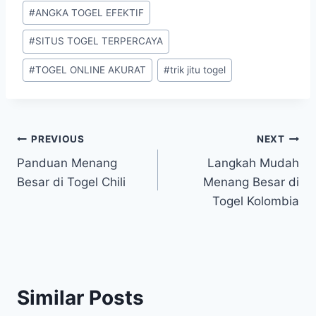
Post
#
ANGKA TOGEL EFEKTIF
Tags:
#
SITUS TOGEL TERPERCAYA
#
TOGEL ONLINE AKURAT
#
trik jitu togel
Post
PREVIOUS
NEXT
Panduan Menang
Langkah Mudah
navigation
Besar di Togel Chili
Menang Besar di
Togel Kolombia
Similar Posts