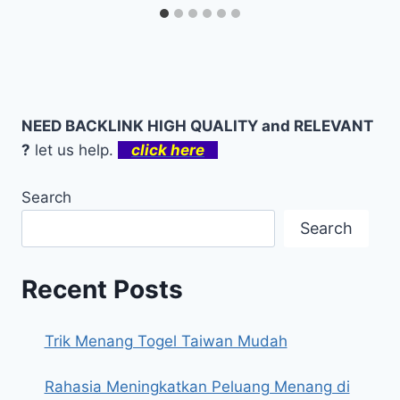
NEED BACKLINK HIGH QUALITY and RELEVANT
?
let us help.
click here
Search
Search
Recent Posts
Trik Menang Togel Taiwan Mudah
Rahasia Meningkatkan Peluang Menang di