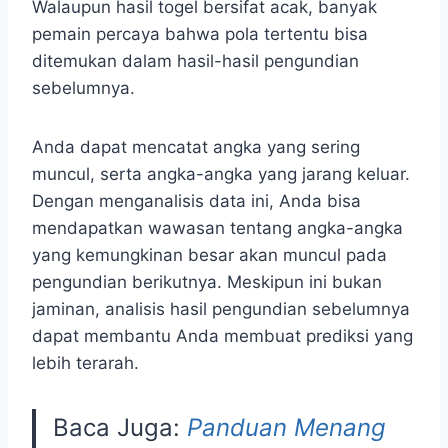
Walaupun hasil togel bersifat acak, banyak
pemain percaya bahwa pola tertentu bisa
ditemukan dalam hasil-hasil pengundian
sebelumnya.
Anda dapat mencatat angka yang sering
muncul, serta angka-angka yang jarang keluar.
Dengan menganalisis data ini, Anda bisa
mendapatkan wawasan tentang angka-angka
yang kemungkinan besar akan muncul pada
pengundian berikutnya. Meskipun ini bukan
jaminan, analisis hasil pengundian sebelumnya
dapat membantu Anda membuat prediksi yang
lebih terarah.
Baca Juga:
Panduan Menang