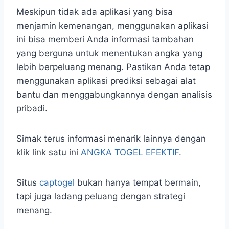
Meskipun tidak ada aplikasi yang bisa
menjamin kemenangan, menggunakan aplikasi
ini bisa memberi Anda informasi tambahan
yang berguna untuk menentukan angka yang
lebih berpeluang menang. Pastikan Anda tetap
menggunakan aplikasi prediksi sebagai alat
bantu dan menggabungkannya dengan analisis
pribadi.
Simak terus informasi menarik lainnya dengan
klik link satu ini
ANGKA TOGEL EFEKTIF
.
Situs
captogel
bukan hanya tempat bermain,
tapi juga ladang peluang dengan strategi
menang.