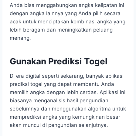
Anda bisa menggabungkan angka kelipatan ini
dengan angka lainnya yang Anda pilih secara
acak untuk menciptakan kombinasi angka yang
lebih beragam dan meningkatkan peluang
menang.
Gunakan Prediksi Togel
Di era digital seperti sekarang, banyak aplikasi
prediksi togel yang dapat membantu Anda
memilih angka dengan lebih cerdas. Aplikasi ini
biasanya menganalisis hasil pengundian
sebelumnya dan menggunakan algoritma untuk
memprediksi angka yang kemungkinan besar
akan muncul di pengundian selanjutnya.