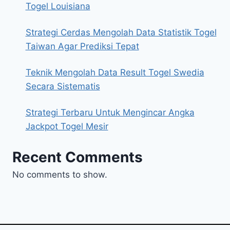
Togel Louisiana
Strategi Cerdas Mengolah Data Statistik Togel
Taiwan Agar Prediksi Tepat
Teknik Mengolah Data Result Togel Swedia
Secara Sistematis
Strategi Terbaru Untuk Mengincar Angka
Jackpot Togel Mesir
Recent Comments
No comments to show.