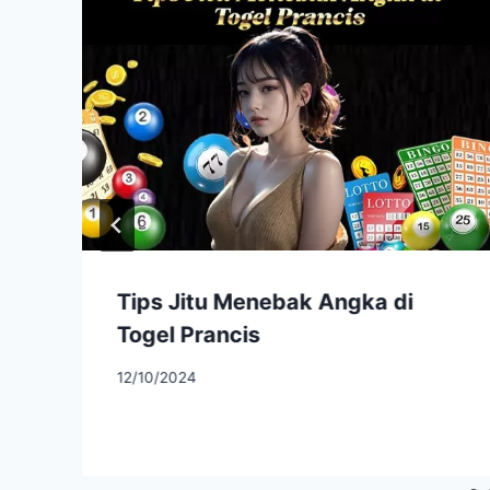
Tips Jitu Menebak Angka di
Togel Prancis
12/10/2024