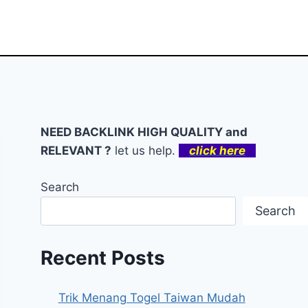
NEED BACKLINK HIGH QUALITY and
RELEVANT ?
let us help.
click here
Search
Search
Recent Posts
Trik Menang Togel Taiwan Mudah