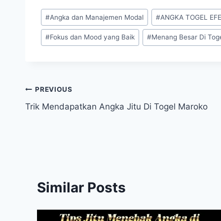
Post
#
Angka dan Manajemen Modal
#
ANGKA TOGEL EFE
Tags:
#
Fokus dan Mood yang Baik
#
Menang Besar Di Toge
Post
PREVIOUS
Trik Mendapatkan Angka Jitu Di Togel Maroko
navigation
Similar Posts