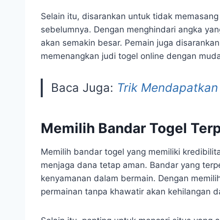
Selain itu, disarankan untuk tidak memasang
sebelumnya. Dengan menghindari angka yan
akan semakin besar. Pemain juga disaranka
memenangkan judi togel online dengan mud
Baca Juga:
Trik Mendapatkan 
Memilih Bandar Togel Ter
Memilih bandar togel yang memiliki kredibil
menjaga dana tetap aman. Bandar yang ter
kenyamanan dalam bermain. Dengan memilih 
permainan tanpa khawatir akan kehilangan d