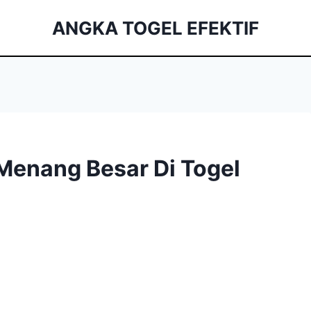
ANGKA TOGEL EFEKTIF
Menang Besar Di Togel