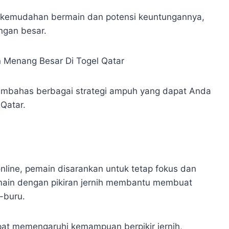
a kemudahan bermain dan potensi keuntungannya,
ngan besar.
mbahas berbagai strategi ampuh yang dapat Anda
 Qatar.
nline, pemain disarankan untuk tetap fokus dan
rmain dengan pikiran jernih membantu membuat
-buru.
apat memengaruhi kemampuan berpikir jernih,