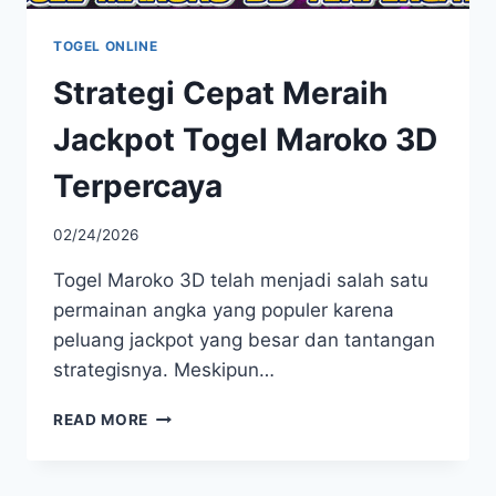
TOGEL ONLINE
Strategi Cepat Meraih
Jackpot Togel Maroko 3D
Terpercaya
02/24/2026
Togel Maroko 3D telah menjadi salah satu
permainan angka yang populer karena
peluang jackpot yang besar dan tantangan
strategisnya. Meskipun…
STRATEGI
READ MORE
CEPAT
MERAIH
JACKPOT