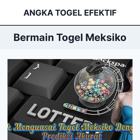
Skip
ANGKA TOGEL EFEKTIF
to
content
Bermain Togel Meksiko