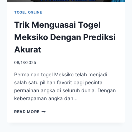
TOGEL ONLINE
Trik Menguasai Togel
Meksiko Dengan Prediksi
Akurat
08/18/2025
Permainan togel Meksiko telah menjadi
salah satu pilihan favorit bagi pecinta
permainan angka di seluruh dunia. Dengan
keberagaman angka dan…
TRIK
READ MORE
MENGUASAI
TOGEL
MEKSIKO