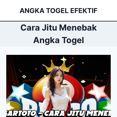
Skip
ANGKA TOGEL EFEKTIF
to
content
Cara Jitu Menebak
Angka Togel