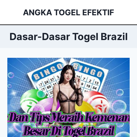
Skip
ANGKA TOGEL EFEKTIF
to
content
Dasar-Dasar Togel Brazil