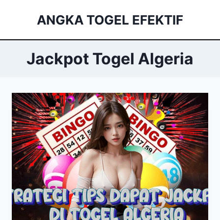
Skip
ANGKA TOGEL EFEKTIF
to
content
Jackpot Togel Algeria