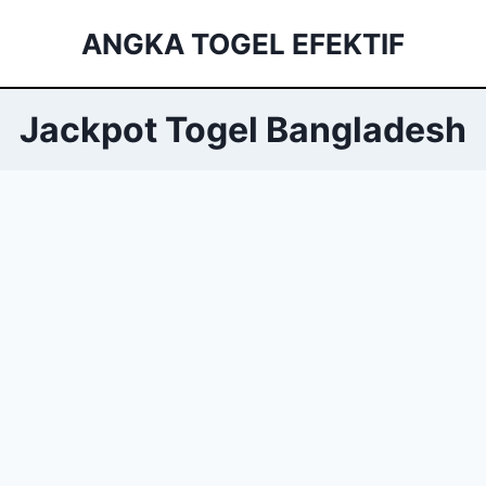
ANGKA TOGEL EFEKTIF
Jackpot Togel Bangladesh