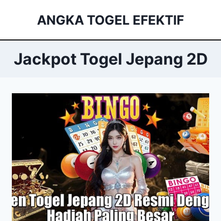
Skip
ANGKA TOGEL EFEKTIF
to
content
Jackpot Togel Jepang 2D