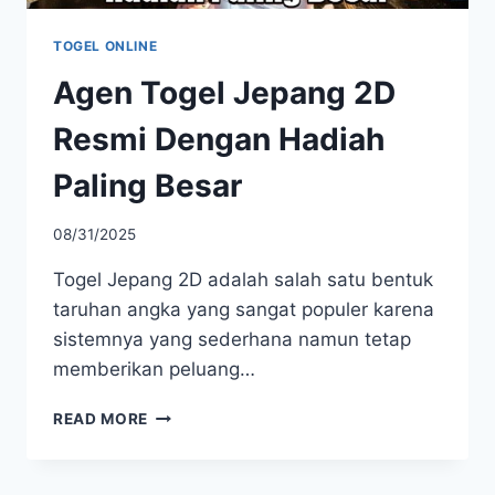
TOGEL ONLINE
Agen Togel Jepang 2D
Resmi Dengan Hadiah
Paling Besar
08/31/2025
Togel Jepang 2D adalah salah satu bentuk
taruhan angka yang sangat populer karena
sistemnya yang sederhana namun tetap
memberikan peluang…
AGEN
READ MORE
TOGEL
JEPANG
2D