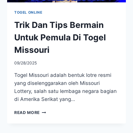
TOGEL ONLINE
Trik Dan Tips Bermain
Untuk Pemula Di Togel
Missouri
09/28/2025
Togel Missouri adalah bentuk lotre resmi
yang diselenggarakan oleh Missouri
Lottery, salah satu lembaga negara bagian
di Amerika Serikat yang…
TRIK
READ MORE
DAN
TIPS
BERMAIN