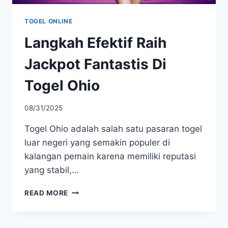
TOGEL ONLINE
Langkah Efektif Raih
Jackpot Fantastis Di
Togel Ohio
08/31/2025
Togel Ohio adalah salah satu pasaran togel
luar negeri yang semakin populer di
kalangan pemain karena memiliki reputasi
yang stabil,…
LANGKAH
READ MORE
EFEKTIF
RAIH
JACKPOT