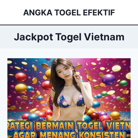
Skip
ANGKA TOGEL EFEKTIF
to
content
Jackpot Togel Vietnam