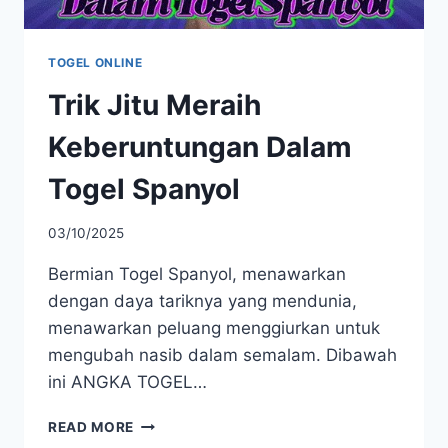
TOGEL ONLINE
Trik Jitu Meraih
Keberuntungan Dalam
Togel Spanyol
03/10/2025
Bermian Togel Spanyol, menawarkan
dengan daya tariknya yang mendunia,
menawarkan peluang menggiurkan untuk
mengubah nasib dalam semalam. Dibawah
ini ANGKA TOGEL…
TRIK
READ MORE
JITU