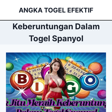
Skip
ANGKA TOGEL EFEKTIF
to
content
Keberuntungan Dalam
Togel Spanyol