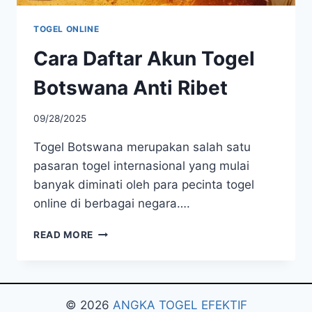
TOGEL ONLINE
Cara Daftar Akun Togel
Botswana Anti Ribet
09/28/2025
Togel Botswana merupakan salah satu
pasaran togel internasional yang mulai
banyak diminati oleh para pecinta togel
online di berbagai negara….
CARA
READ MORE
DAFTAR
AKUN
TOGEL
BOTSWANA
© 2026
ANGKA TOGEL EFEKTIF
ANTI