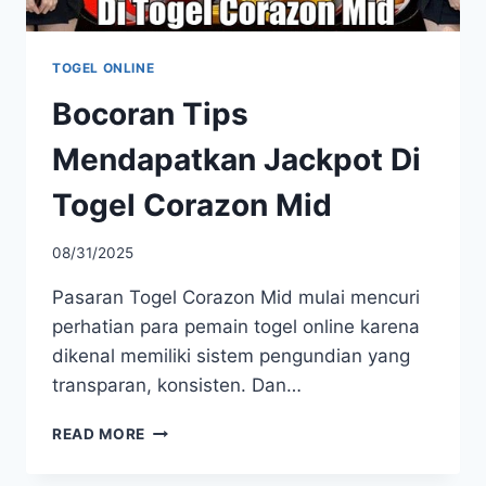
TOGEL ONLINE
Bocoran Tips
Mendapatkan Jackpot Di
Togel Corazon Mid
08/31/2025
Pasaran Togel Corazon Mid mulai mencuri
perhatian para pemain togel online karena
dikenal memiliki sistem pengundian yang
transparan, konsisten. Dan…
BOCORAN
READ MORE
TIPS
MENDAPATKAN