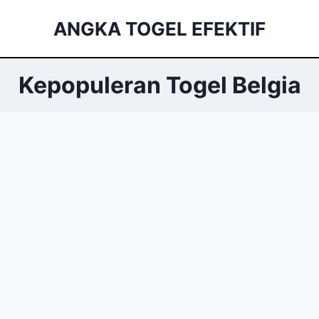
ANGKA TOGEL EFEKTIF
Kepopuleran Togel Belgia