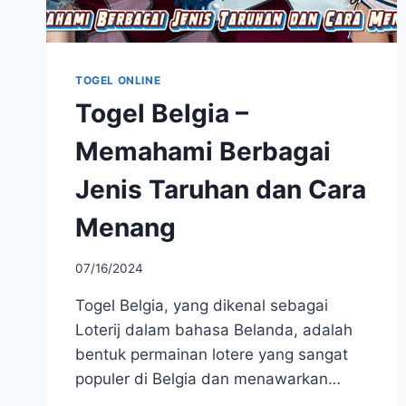
TOGEL ONLINE
Togel Belgia –
Memahami Berbagai
Jenis Taruhan dan Cara
Menang
07/16/2024
Togel Belgia, yang dikenal sebagai
Loterij dalam bahasa Belanda, adalah
bentuk permainan lotere yang sangat
populer di Belgia dan menawarkan…