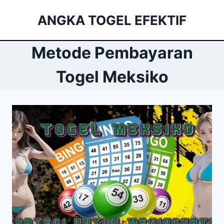
Skip
ANGKA TOGEL EFEKTIF
to
content
Metode Pembayaran
Togel Meksiko