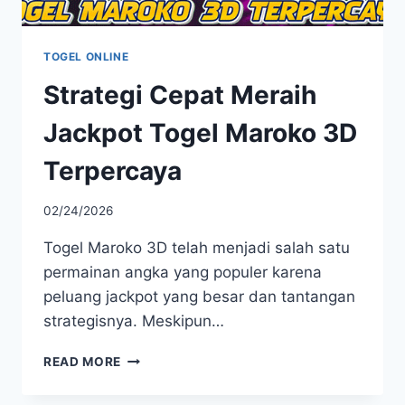
TOGEL ONLINE
Strategi Cepat Meraih
Jackpot Togel Maroko 3D
Terpercaya
02/24/2026
Togel Maroko 3D telah menjadi salah satu
permainan angka yang populer karena
peluang jackpot yang besar dan tantangan
strategisnya. Meskipun…
STRATEGI
READ MORE
CEPAT
MERAIH