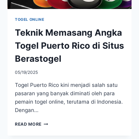
TOGEL ONLINE
Teknik Memasang Angka
Togel Puerto Rico di Situs
Berastogel
05/19/2025
Togel Puerto Rico kini menjadi salah satu
pasaran yang banyak diminati oleh para
pemain togel online, terutama di Indonesia.
Dengan…
TEKNIK
READ MORE
MEMASANG
ANGKA