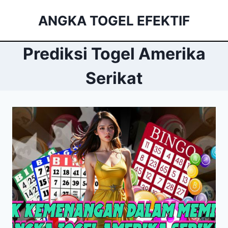
Skip
ANGKA TOGEL EFEKTIF
to
content
Prediksi Togel Amerika
Serikat