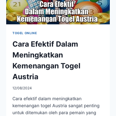
TOGEL ONLINE
Cara Efektif Dalam
Meningkatkan
Kemenangan Togel
Austria
12/08/2024
​Cara efektif dalam meningkatkan
kemenangan togel Austria sangat penting
untuk ditemukan oleh para pemain yang