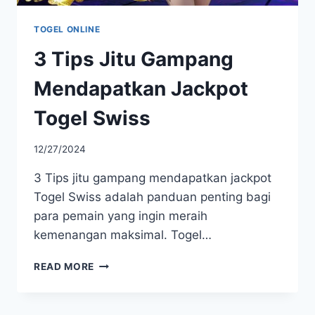
TOGEL ONLINE
3 Tips Jitu Gampang
Mendapatkan Jackpot
Togel Swiss
12/27/2024
3 Tips jitu gampang mendapatkan jackpot
Togel Swiss adalah panduan penting bagi
para pemain yang ingin meraih
kemenangan maksimal.​ Togel…
3
READ MORE
TIPS
JITU
GAMPANG