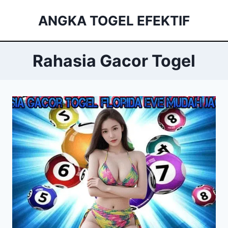
Skip
ANGKA TOGEL EFEKTIF
to
content
Rahasia Gacor Togel