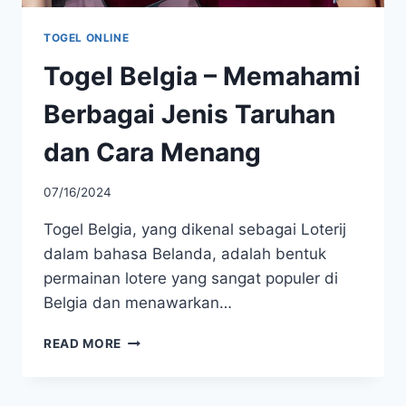
TOGEL ONLINE
Togel Belgia – Memahami
Berbagai Jenis Taruhan
dan Cara Menang
07/16/2024
Togel Belgia, yang dikenal sebagai Loterij
dalam bahasa Belanda, adalah bentuk
permainan lotere yang sangat populer di
Belgia dan menawarkan…
TOGEL
READ MORE
BELGIA
–
MEMAHAMI