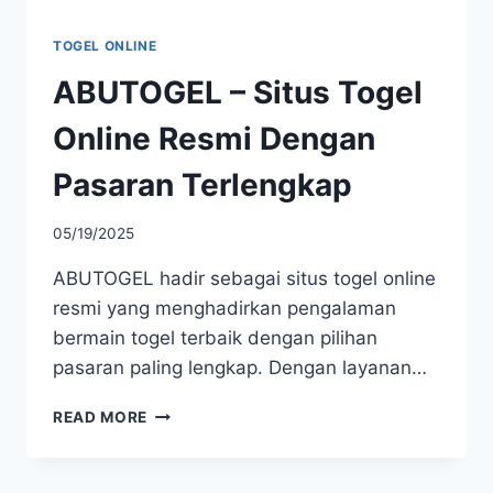
TOGEL ONLINE
ABUTOGEL – Situs Togel
Online Resmi Dengan
Pasaran Terlengkap
05/19/2025
ABUTOGEL hadir sebagai situs togel online
resmi yang menghadirkan pengalaman
bermain togel terbaik dengan pilihan
pasaran paling lengkap. Dengan layanan…
ABUTOGEL
READ MORE
–
SITUS
TOGEL