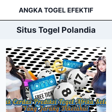
Skip
ANGKA TOGEL EFEKTIF
to
content
Situs Togel Polandia