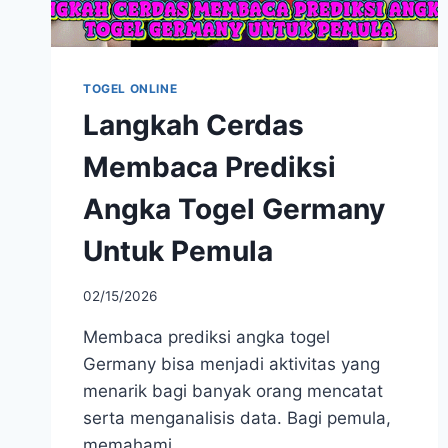
TOGEL ONLINE
Langkah Cerdas
Membaca Prediksi
Angka Togel Germany
Untuk Pemula
02/15/2026
Membaca prediksi angka togel
Germany bisa menjadi aktivitas yang
menarik bagi banyak orang mencatat
serta menganalisis data. Bagi pemula,
memahami…