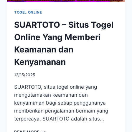
TOGEL ONLINE
SUARTOTO – Situs Togel
Online Yang Memberi
Keamanan dan
Kenyamanan
12/15/2025
SUARTOTO, situs togel online yang
mengutamakan keamanan dan
kenyamanan bagi setiap penggunanya
memberikan pengalaman bermain yang
terpercaya. SUARTOTO adalah situs…
SUARTOTO