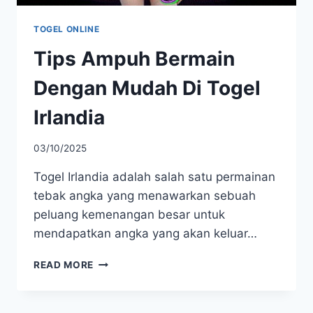
TOGEL ONLINE
Tips Ampuh Bermain
Dengan Mudah Di Togel
Irlandia
03/10/2025
Togel Irlandia adalah salah satu permainan
tebak angka yang menawarkan sebuah
peluang kemenangan besar untuk
mendapatkan angka yang akan keluar…
TIPS
READ MORE
AMPUH
BERMAIN
DENGAN