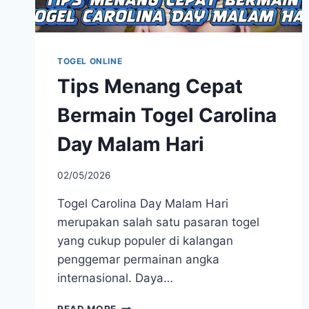
TOGEL ONLINE
Tips Menang Cepat
Bermain Togel Carolina
Day Malam Hari
02/05/2026
Togel Carolina Day Malam Hari
merupakan salah satu pasaran togel
yang cukup populer di kalangan
penggemar permainan angka
internasional. Daya…
TIPS
READ MORE