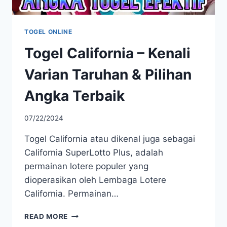
TOGEL ONLINE
Togel California – Kenali
Varian Taruhan & Pilihan
Angka Terbaik
07/22/2024
Togel California atau dikenal juga sebagai
California SuperLotto Plus, adalah
permainan lotere populer yang
dioperasikan oleh Lembaga Lotere
California. Permainan…
TOGEL
READ MORE
CALIFORNIA