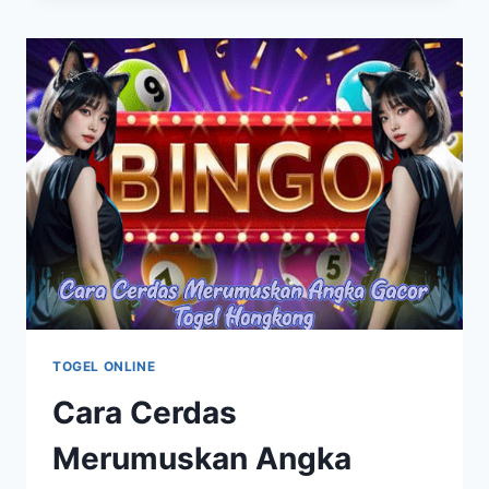
TOGEL
HONGKONG
AGAR
PERHITUNGAN
MATANG
TOGEL ONLINE
Cara Cerdas
Merumuskan Angka