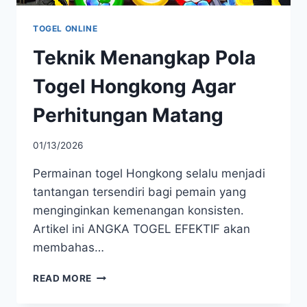
TOGEL ONLINE
Teknik Menangkap Pola
Togel Hongkong Agar
Perhitungan Matang
01/13/2026
Permainan togel Hongkong selalu menjadi
tantangan tersendiri bagi pemain yang
menginginkan kemenangan konsisten.
Artikel ini ANGKA TOGEL EFEKTIF akan
membahas…
TEKNIK
READ MORE
MENANGKAP
POLA