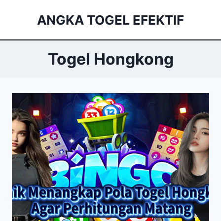
Skip
ANGKA TOGEL EFEKTIF
to
content
Togel Hongkong