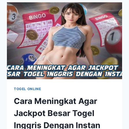
BESAR
TOGEL
INGGRIS
TOGEL ONLINE
Cara Meningkat Agar
Jackpot Besar Togel
Inggris Dengan Instan