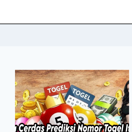
Skip
to
content