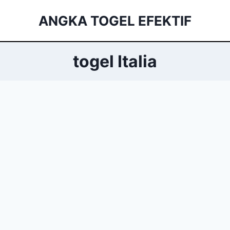
ANGKA TOGEL EFEKTIF
togel Italia