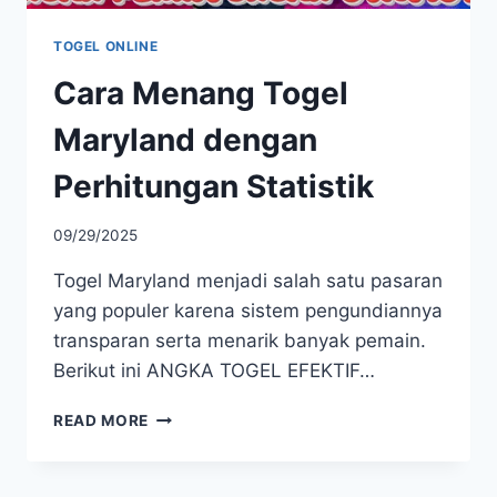
TOGEL ONLINE
Cara Menang Togel
Maryland dengan
Perhitungan Statistik
09/29/2025
Togel Maryland menjadi salah satu pasaran
yang populer karena sistem pengundiannya
transparan serta menarik banyak pemain.
Berikut ini ANGKA TOGEL EFEKTIF…
CARA
READ MORE
MENANG
TOGEL
MARYLAND