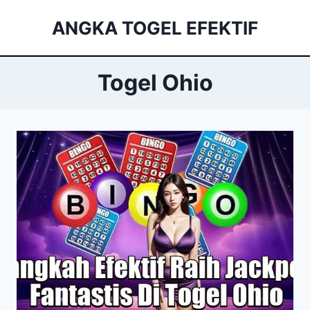
Skip
ANGKA TOGEL EFEKTIF
to
content
Togel Ohio