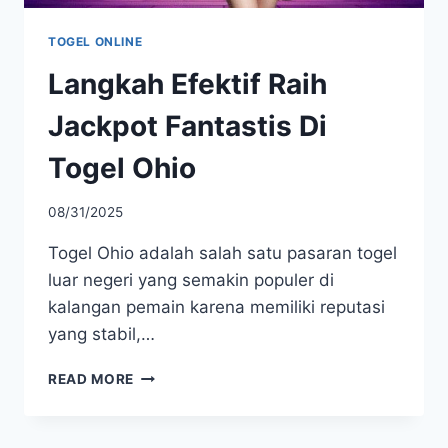
TOGEL ONLINE
Langkah Efektif Raih
Jackpot Fantastis Di
Togel Ohio
08/31/2025
Togel Ohio adalah salah satu pasaran togel
luar negeri yang semakin populer di
kalangan pemain karena memiliki reputasi
yang stabil,…
LANGKAH
READ MORE
EFEKTIF
RAIH
JACKPOT