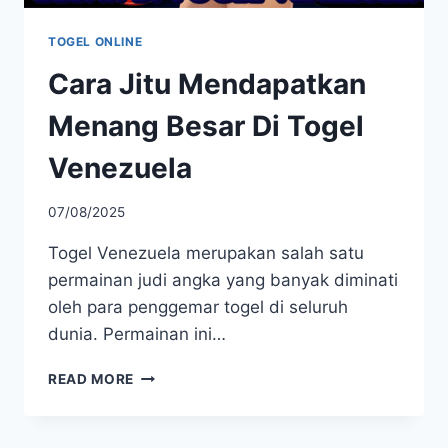
TOGEL ONLINE
Cara Jitu Mendapatkan
Menang Besar Di Togel
Venezuela
07/08/2025
Togel Venezuela merupakan salah satu
permainan judi angka yang banyak diminati
oleh para penggemar togel di seluruh
dunia. Permainan ini…
CARA
READ MORE
JITU
MENDAPATKAN
MENANG