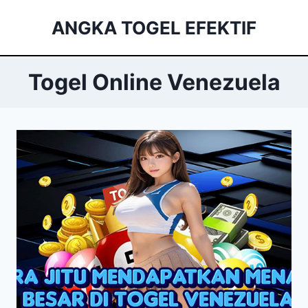
Skip
ANGKA TOGEL EFEKTIF
to
content
Togel Online Venezuela