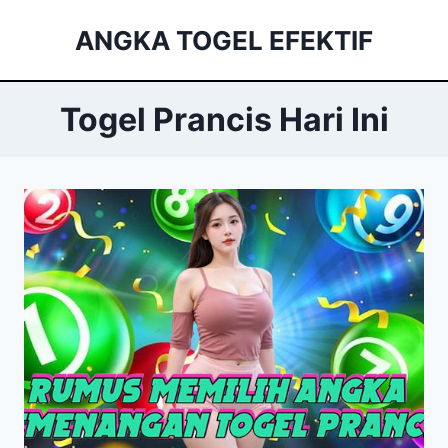
Skip
ANGKA TOGEL EFEKTIF
to
content
Togel Prancis Hari Ini