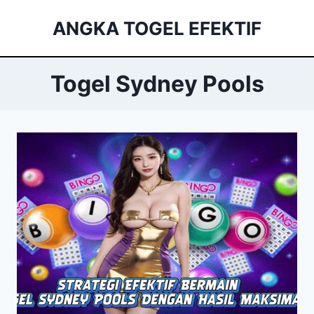
Skip
ANGKA TOGEL EFEKTIF
to
content
Togel Sydney Pools